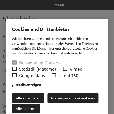
Menü
Standorte
Cookies und Drittanbieter
Paderborn
Emsdetten
Wir möchten Cookies und Daten von Drittanbietern
verwenden, um Ihnen ein optimales Webseiten-Erlebnis zu
Fürstenallee 40
Elbersstraße 2-4
ermöglichen. Sie können hier entscheiden, welche Cookies
D-33102 Paderborn
D-48282 Emsdetten
und Drittanbieter Sie erlauben und welche nicht.
T: +49 5251 877 887 0
T: +49 2572 958 98 0
paderborn@autmaring.eu
emsdetten@autmaring.eu
Notwendige Cookies
Statistik (Matomo)
Vimeo
» Details und Anfahrt
» Details und Anfahrt
Google Maps
talent360
Autmaring
Details anzeigen
Engineering
Alle akzeptieren
Nur ausgewählte akzeptieren
Lindenweg 18
D-33129 Delbrück
Alle ablehnen
Anlieferung: